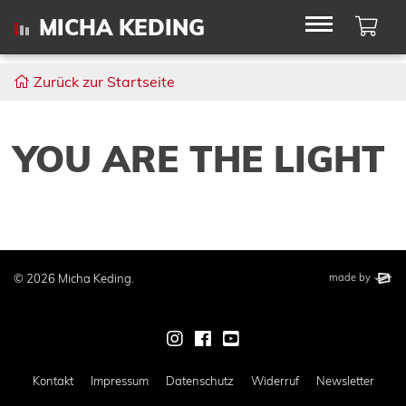
Wa
MICHA KEDING
Zurück zur Startseite
YOU ARE THE LIGHT
This website wa
elbsite
© 2026 Micha Keding.
made by
Zur Instagram-Seite von Mich
Zur Facebook-Seite von M
Zur Youtube-Seite von
Kontakt
Impressum
Datenschutz
Widerruf
Newsletter