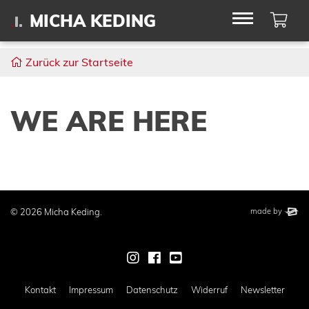
Wa
MICHA KEDING
Zurück zur Startseite
WE ARE HERE
This website wa
elbsite
© 2026 Micha Keding.
made by
Zur Instagram-Seite von Mich
Zur Facebook-Seite von M
Zur Youtube-Seite von
Kontakt
Impressum
Datenschutz
Widerruf
Newsletter