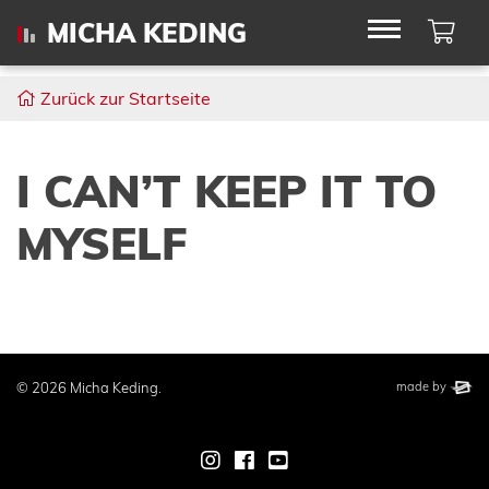
Wa
MICHA KEDING
Zurück zur Startseite
I CAN’T KEEP IT TO
MYSELF
This website wa
elbsite
© 2026 Micha Keding.
made by
Zur Instagram-Seite von Mich
Zur Facebook-Seite von M
Zur Youtube-Seite von