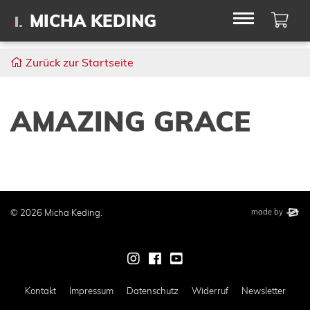
Wa
MICHA KEDING
Zurück zur Startseite
AMAZING GRACE
This website wa
elbsite
© 2026 Micha Keding.
made by
Zur Instagram-Seite von Mich
Zur Facebook-Seite von M
Zur Youtube-Seite von
Kontakt
Impressum
Datenschutz
Widerruf
Newsletter