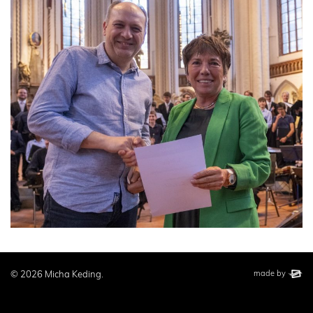
This website wa
elbsite
© 2026 Micha Keding.
made by