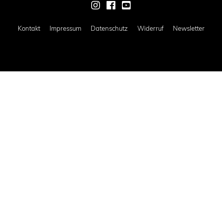
Zur Instagram-Seite von Mich
Zur Facebook-Seite von M
Zur Youtube-Seite von
Kontakt
Impressum
Datenschutz
Widerruf
Newsletter