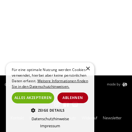
×
Für eine optimale Nutzung werden Cookies
verwendet, hierbei aber keine persönlichen
Daten erfasst.
Weitere Informationen finden
This website wa
elbsite
© 2026 Micha Keding.
made by
Sie in den Datenschutzhinweisen.
ALLES AKZEPTIEREN
ABLEHNEN
Zur Instagram-Seite von Mich
Zur Facebook-Seite von M
Zur Youtube-Seite von
ZEIGE DETAILS
Kontakt
Impressum
Datenschutz
Widerruf
Newsletter
Datenschutzhinweise
ESSENZIELL
Impressum