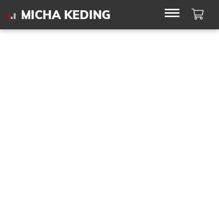
here it goes
Wa
MICHA KEDING